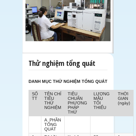
Thử nghiệm tổng quát
DANH MỤC THỬ NGHIỆM TỔNG QUÁT
SỐ
TÊN CHỈ
TIÊU
LƯỢNG
THỜI
TT
TIÊU
CHUẨN
MẪU
GIAN
THỬ
PHƯƠNG
TỐI
(ngày)
NGHIỆM
PHÁP
THIỂU
THỬ
A. PHẦN
TỔNG
QUÁT