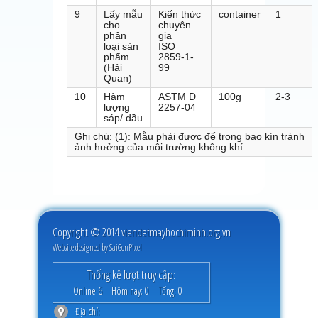
9
Lấy mẫu
Kiến thức
container
1
cho
chuyên
phân
gia
loại sản
ISO
phẩm
2859-1-
(Hải
99
Quan)
10
Hàm
ASTM D
100g
2-3
lượng
2257-04
sáp/ dầu
Ghi chú: (1): Mẫu phải được để trong bao kín tránh
ảnh hưởng của môi trường không khí.
Copyright © 2014 viendetmayhochiminh.org.vn
Website designed by
SaiGonPixel
Thống kê lượt truy cập:
Online
6
Hôm nay:
0
Tổng:
0
Địa chỉ: