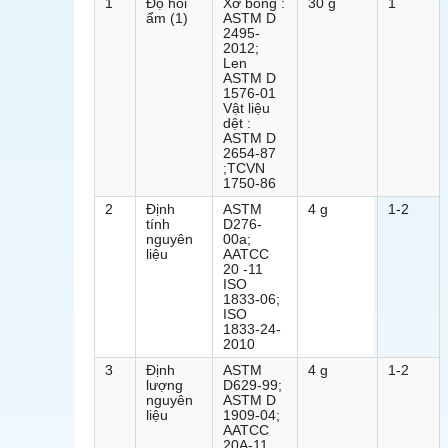
1
Độ hồi
Xơ bông :
30 g
1
ẩm (1)
ASTM D
2495-
2012;
Len
ASTM D
1576-01
Vật liệu
dệt :
ASTM D
2654-87
;TCVN
1750-86
2
Định
ASTM
4 g
1-2
tính
D276-
nguyên
00a;
liệu
AATCC
20 -11
ISO
1833-06;
ISO
1833-24-
2010
3
Định
ASTM
4 g
1-2
lượng
D629-99;
nguyên
ASTM D
liệu
1909-04;
AATCC
20A-11