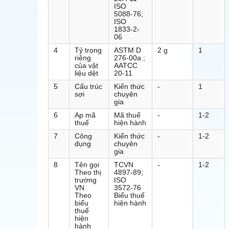
ISO
5088-76;
ISO
1833-2-
06
4
Tỷ trọng
ASTM D
2 g
1
riêng
276-00a ;
của vật
AATCC
liệu dệt
20-11
5
Cấu trúc
Kiến thức
-
1
sợi
chuyên
gia
6
Ap mã
Mã thuế
-
1-2
thuế
hiện hành
7
Công
Kiến thức
-
1-2
dụng
chuyên
gia
8
Tên gọi
TCVN
-
1-2
Theo thị
4897-89;
trường
ISO
VN
3572-76
Theo
Biểu thuế
biểu
hiện hành
thuế
hiện
hành