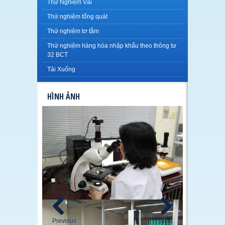
Thử Nghiệm Vải
Thử nghiệm tổng quát
Thử nghiệm tơ tằm
Thử nghiệm hàng hóa nhập khẩu theo thông tư
32 BCT
Tải Xuống
HÌNH ẢNH
Previous
Next