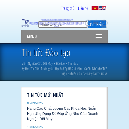
Trang chủ
Liên hệ
MENU
Tin tức Đào tạo
Viện Nghiên Cứu Dệt May
Đào tạo
Tin tức
Ký Hợp Tác Giữa Trường Đại Học Mở Tp Hồ Chí Minh Và Chi Nhánh CTCP
- Viện Nghiên Cứu Dệt May Tại Tp.HCM
TIN TỨC MỚI NHẤT
05/09/2025
Nâng Cao Chất Lượng Các Khóa Học Ngắn
Hạn Ứng Dụng Để Đáp Ứng Nhu Cầu Doanh
Nghiệp Dệt May
10/06/2025