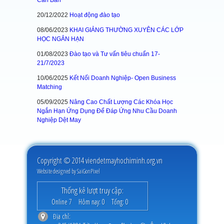
Căn Bản
20/12/2022
Hoạt động đào tạo
08/06/2023
KHAI GIẢNG THƯỜNG XUYÊN CÁC LỚP
HỌC NGẮN HẠN
01/08/2023
Đào tạo và Tư vấn tiêu chuẩn 17-
21/7/2023
10/06/2025
Kết Nối Doanh Nghiệp- Open Business
Matching
05/09/2025
Nâng Cao Chất Lượng Các Khóa Học
Ngắn Hạn Ứng Dụng Để Đáp Ứng Nhu Cầu Doanh
Nghiệp Dệt May
Copyright © 2014 viendetmayhochiminh.org.vn
Website designed by
SaiGonPixel
Thống kê lượt truy cập:
Online
7
Hôm nay:
0
Tổng:
0
Địa chỉ: