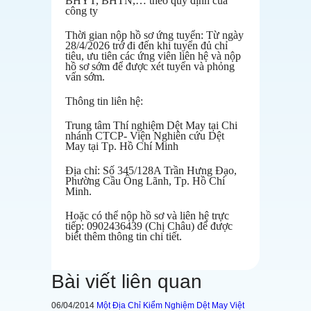
BHYT, BHTN,… theo quy định của
công ty
Thời gian nộp hồ sơ ứng tuyển: Từ ngày
28/4/2026 trở đi đến khi tuyển đủ chỉ
tiêu, ưu tiên các ứng viên liên hệ và nộp
hồ sơ sớm để được xét tuyển và phỏng
vấn sớm.
Thông tin liên hệ:
Trung tâm Thí nghiệm Dệt May tại Chi
nhánh CTCP- Viện Nghiên cứu Dệt
May tại Tp. Hồ Chí Minh
Địa chỉ: Số 345/128A Trần Hưng Đạo,
Phường Cầu Ông Lãnh, Tp. Hồ Chí
Minh.
Hoặc có thể nộp hồ sơ và liên hệ trực
tiếp: 0902436439 (
Chị Châu)
để được
biết thêm thông tin chi tiết.
Bài viết liên quan
06/04/2014
Một Địa Chỉ Kiểm Nghiệm Dệt May Việt